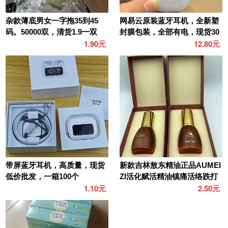
杂款薄底男女一字拖35到45
网易云原装蓝牙耳机，全新塑
码。50000双，清货1.9一双
封膜包装，全部有电，现货30
00个，需要联系
1.90元
12.80元
带屏蓝牙耳机，高质量，现货
新款吉林敖东精油正品AUMEI
低价批发，一箱100个
ZI活化赋活精油镇痛活络跌打
喷雾，原箱一箱40瓶，..
1.10元
2.50元