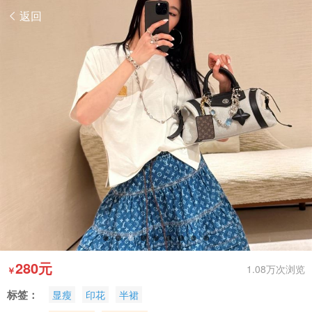
返回
280元
1.08万次浏览
￥
标签：
显瘦
印花
半裙