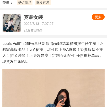
类型：
畅销新品
批发代发
霓裳女装
更多
2025/7/13 17:27:07
已发货源9条
Louis Vuitt*n 25Fw早秋新款 激光印花蛋糕裙摆牛仔半裙丨⚠
独家高版出品！大A裙摆可甜可盐上身A爆啦！经典版型不挑
人百搭又时髦！上身超显瘦！定制五金配件 强烈推荐单品，
现货发售S/M/L
baobao19608