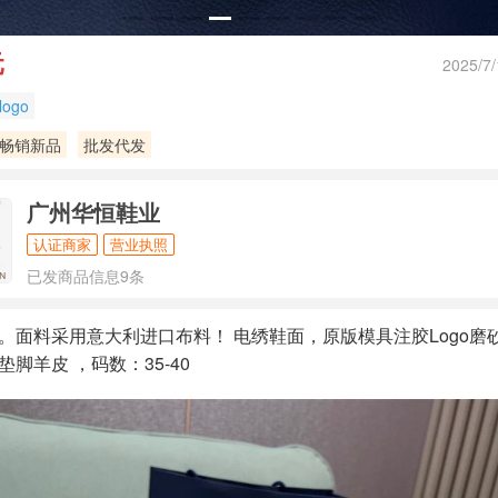
元
2025/7/
logo
畅销新品
批发代发
广州华恒鞋业
认证商家
营业执照
已发商品信息9条
。面料采用意大利进口布料！ 电绣鞋面，原版模具注胶Logo磨
脚羊皮 ，码数：35-40
8