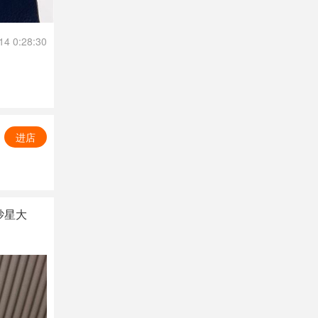
14 0:28:30
进店
砂星大