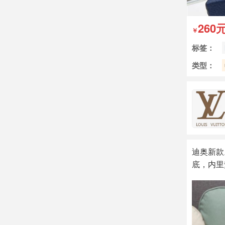
260
￥
标签：
类型：
迪奥新款
底，内里垫
yunl9916