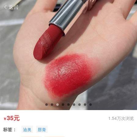
返回
35元
1.54万次浏览
￥
标签：
迪奥
唇膏