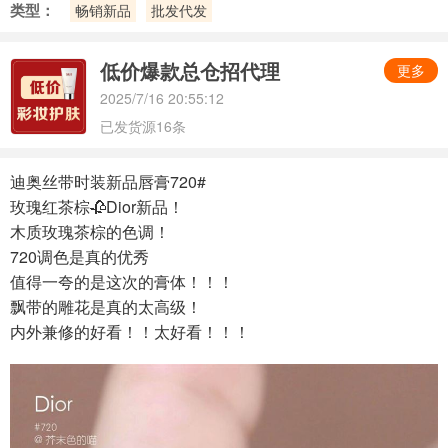
类型：
畅销新品
批发代发
低价爆款总仓招代理
更多
2025/7/16 20:55:12
已发货源16条
迪奥丝带时装新品唇膏720#
玫瑰红茶棕🥀Dior新品！
木质玫瑰茶棕的色调！
720调色是真的优秀
值得一夸的是这次的膏体！！！
飘带的雕花是真的太高级！
内外兼修的好看！！太好看！！！
350512031