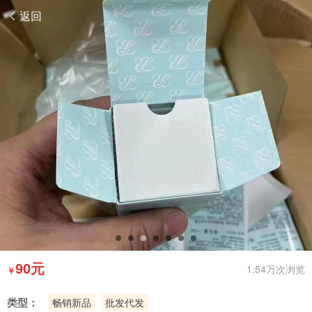
返回
90元
1.54万次浏览
￥
类型：
畅销新品
批发代发