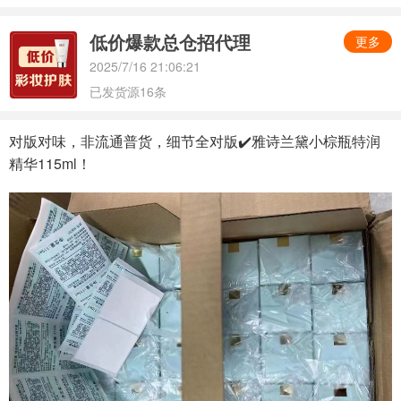
低价爆款总仓招代理
更多
2025/7/16 21:06:21
已发货源16条
对版对味，非流通普货，细节全对版✔️雅诗兰黛小棕瓶特润
精华115ml！
350512031