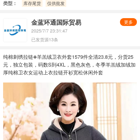
类型：
库存尾货
仅供批发
金蓝环通国际贸易
更多
2025/7/7 23:31:47
已发货源13条
纯棉刺绣拉链➕羊羔绒卫衣外套1579件全清23.8元，分货25
元，独立包装，码数S到4XL，黑色灰色，冬季羊羔绒加绒加
厚纯棉卫衣女运动上衣拉链开衫宽松休闲外套
ZJun891130