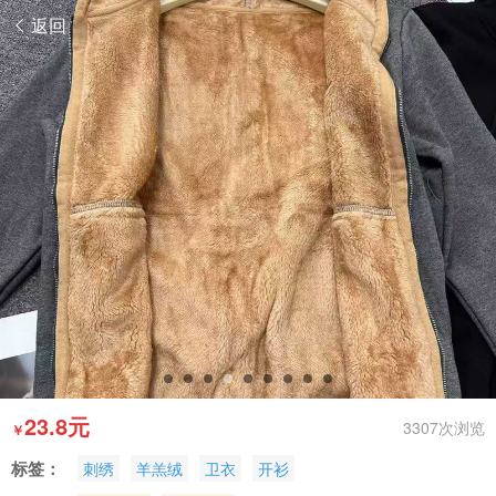
返回
23.8元
3307次浏览
￥
标签：
刺绣
羊羔绒
卫衣
开衫