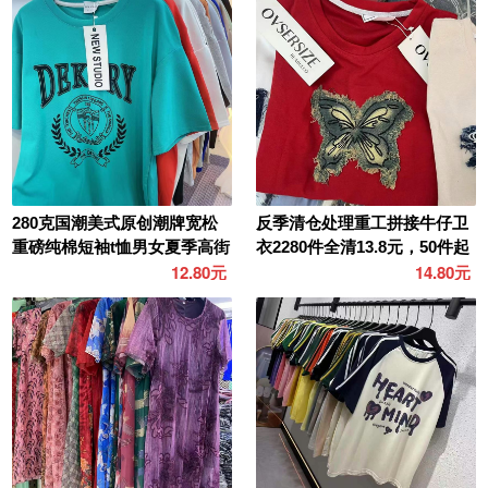
280克国潮美式原创潮牌宽松
反季清仓处理重工拼接牛仔卫
重磅纯棉短袖t恤男女夏季高街
衣2280件全清13.8元，50件起
短袖T恤☕️20000件..
14.8元。纯棉健..
12.80元
14.80元