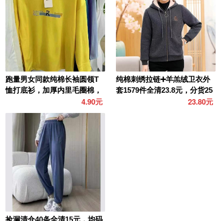
跑量男女同款纯棉长袖圆领T
纯棉刺绣拉链➕羊羔绒卫衣外
恤打底衫，加厚内里毛圈棉，
套1579件全清23.8元，分货25
统一JK吊牌，独立包装 ，x..
元，独立包装，码数..
4.90元
23.80元
捡漏清仓40条全清15元，均码