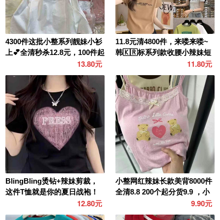
4300件这批小整系列靓妹小衫
11.8元清4800件，来喽来喽~
上💕全清秒杀12.8元，100件起
韩🇰🇷标系列款收腰小辣妹短
13.8元，雪..
T 大众色 做..
13.80元
11.80元
BlingBling烫钻+辣妹剪裁，
小整网红辣妹长款美背8000件
这件T恤就是你的夏日战袍！
全清8.8 200个起分货9.9 ，小
高调炫腹、露肩小心..
整杂款，每个..
12.80元
9.90元