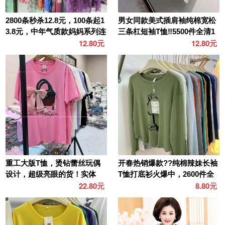
2800条秒杀12.8元，100条起1
男女同款美式插肩袖纯棉宽松
3.8元，中年气质款妈妈系列连
三条杠短袖T恤‼️5500件全清1
衣裙，韩国网..
2.8元分货13.8..
12.80元
12.80元
重工大版T恤，烫钻蕾丝玩偶
开春热销爆款??纯棉辣妹长袖
设计，超级亮眼的货！实体
T恤打底衫火爆中，2600件全
店，直播自带流量的好货！质
清8.8元分货+1，均..
22.80元
8.80元
量都..