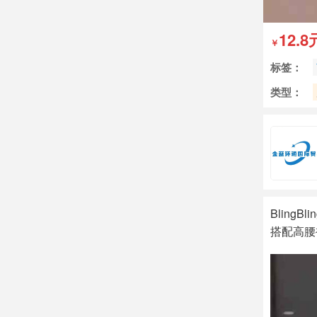
12.8
￥
标签：
类型：
Blin
搭配高腰
ZJun891