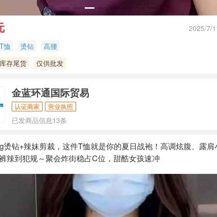
元
2025/7/1
T恤
烫钻
高腰
库存尾货
仅供批发
金蓝环通国际贸易
认证商家
营业执照
已发商品信息13条
gBling烫钻+辣妹剪裁，这件T恤就是你的夏日战袍！高调炫腹、露
裤辣到犯规～聚会炸街稳占C位，甜酷女孩速冲
130